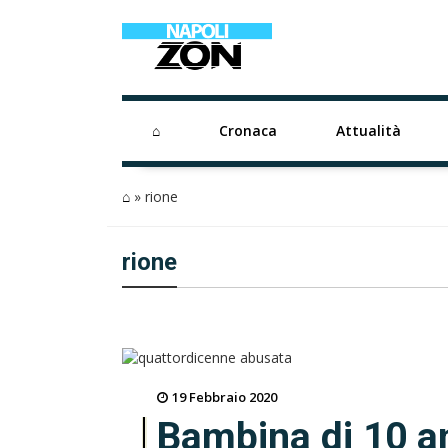
⌂
Cronaca
Attualità
⌂
»
rione
rione
19 Febbraio 2020
Bambina di 10 an