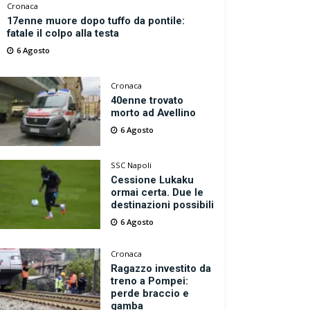
Cronaca
17enne muore dopo tuffo da pontile:
fatale il colpo alla testa
6 Agosto
Cronaca
40enne trovato
morto ad Avellino
6 Agosto
SSC Napoli
Cessione Lukaku
ormai certa. Due le
destinazioni possibili
6 Agosto
Cronaca
Ragazzo investito da
treno a Pompei:
perde braccio e
gamba