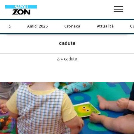
⌂
Amici 2025
Cronaca
Attualità
C
caduta
⌂
»
caduta