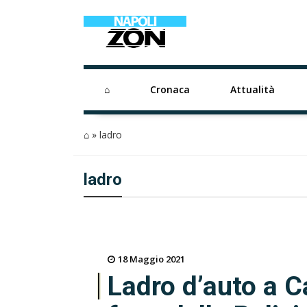
⌂
Cronaca
Attualità
⌂
»
ladro
ladro
18 Maggio 2021
Ladro d’auto a C