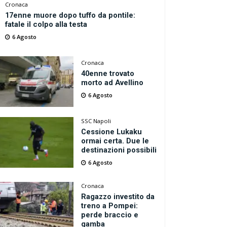
Cronaca
17enne muore dopo tuffo da pontile:
fatale il colpo alla testa
6 Agosto
Cronaca
40enne trovato
morto ad Avellino
6 Agosto
SSC Napoli
Cessione Lukaku
ormai certa. Due le
destinazioni possibili
6 Agosto
Cronaca
Ragazzo investito da
treno a Pompei:
perde braccio e
gamba