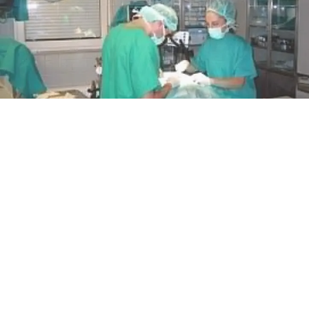
CRONACA
Caso Domenico Caliendo:
raggiunto accordo di risarcimento
con il Monaldi
5 ago 2026 di Arianna Esposito