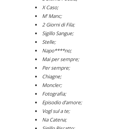
X Caso;
M’ Manc;
2 Giorni di Fila;
Sigillo Sangue;
Stelle;
Napo****no;
Mai per sempre;
Per sempre;
Chiagne;
Moncler;
Fotografia;
Episodio d’amore;
Vogl sul a te;
Na Catena;
Sigillo Riscatto;