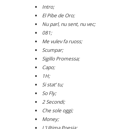
Intro;
El Pibe de Oro;
Nu parl, nu sent, nu vec;
081;
Me vulev fa ruoss;
Scumpar;
Sigillo Promessa;
Capo;
1H;
Si stat’ tu;
So Fly;
2 Secondi;
Che sole oggi;
Money;
L’Ultima Poesia;