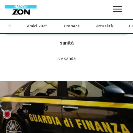
⌂
Amici 2025
Cronaca
Attualità
C
sanità
⌂
»
sanità