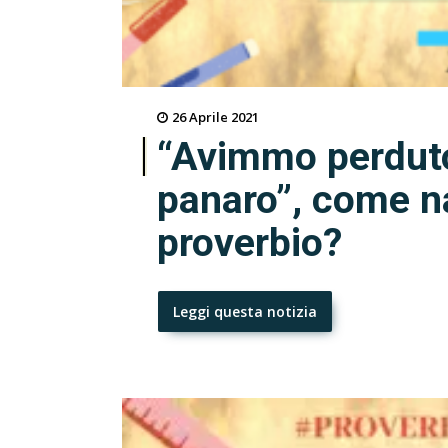
26 Aprile 2021
“Avimmo perduto 
panaro”, come n
proverbio?
Leggi questa notizia