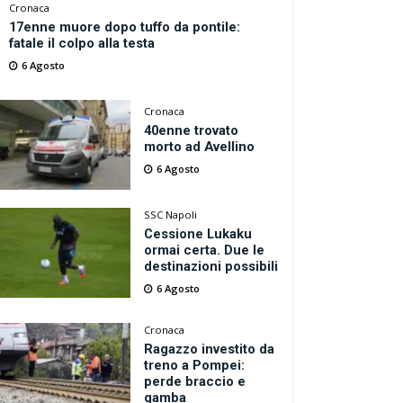
Cronaca
17enne muore dopo tuffo da pontile:
fatale il colpo alla testa
6 Agosto
Cronaca
40enne trovato
morto ad Avellino
6 Agosto
SSC Napoli
Cessione Lukaku
ormai certa. Due le
destinazioni possibili
6 Agosto
Cronaca
Ragazzo investito da
treno a Pompei:
perde braccio e
gamba