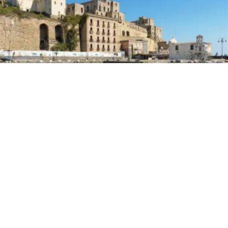
PRIMA PAGINA
Panorama Pozzuoli, una
passeggiata diffusa tra l’arte
contemporanea
4 set 2025 di Annalisa Rossetti