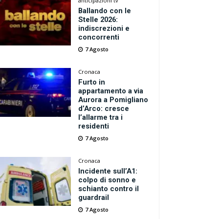
anticipazioni tv
Ballando con le
Stelle 2026:
indiscrezioni e
concorrenti
7 Agosto
Cronaca
Furto in
appartamento a via
Aurora a Pomigliano
d’Arco: cresce
l’allarme tra i
residenti
7 Agosto
Cronaca
Incidente sull’A1:
colpo di sonno e
schianto contro il
guardrail
7 Agosto