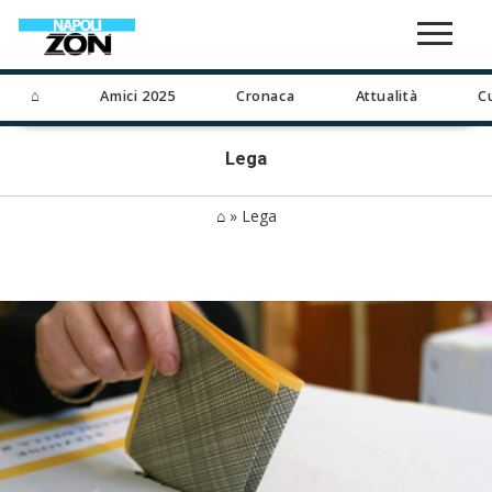
⌂
Amici 2025
Cronaca
Attualità
C
Lega
⌂
»
Lega