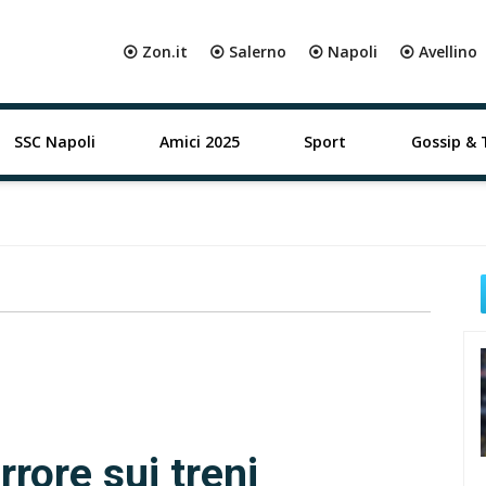
⦿ Zon.it
⦿ Salerno
⦿ Napoli
⦿ Avellino
SSC Napoli
Amici 2025
Sport
Gossip & 
rore sui treni