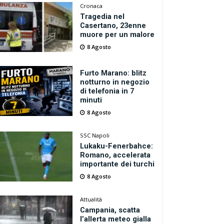
Cronaca
Tragedia nel
Casertano, 23enne
muore per un malore
8 Agosto
Furto Marano: blitz
notturno in negozio
di telefonia in 7
minuti
8 Agosto
SSC Napoli
Lukaku-Fenerbahce:
Romano, accelerata
importante dei turchi
8 Agosto
Attualità
Campania, scatta
l’allerta meteo gialla