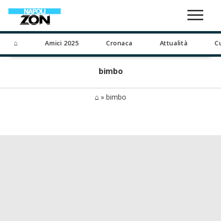
⌂
Amici 2025
Cronaca
Attualità
C
bimbo
⌂
»
bimbo