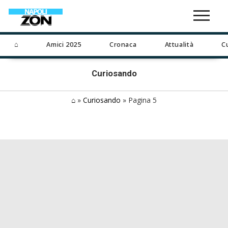
⌂
Amici 2025
Cronaca
Attualità
C
Curiosando
⌂
»
Curiosando
»
Pagina 5