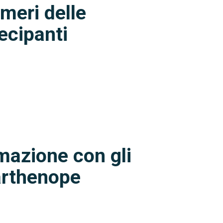
umeri delle
ecipanti
mazione con gli
arthenope