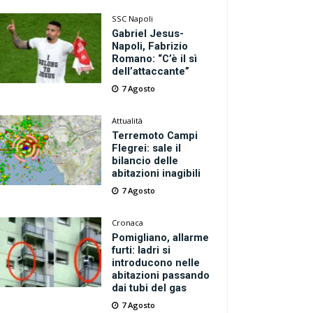
SSC Napoli
Gabriel Jesus-
Napoli, Fabrizio
Romano: “C’è il sì
dell’attaccante”
7 Agosto
Attualità
Terremoto Campi
Flegrei: sale il
bilancio delle
abitazioni inagibili
7 Agosto
Cronaca
Pomigliano, allarme
furti: ladri si
introducono nelle
abitazioni passando
dai tubi del gas
7 Agosto