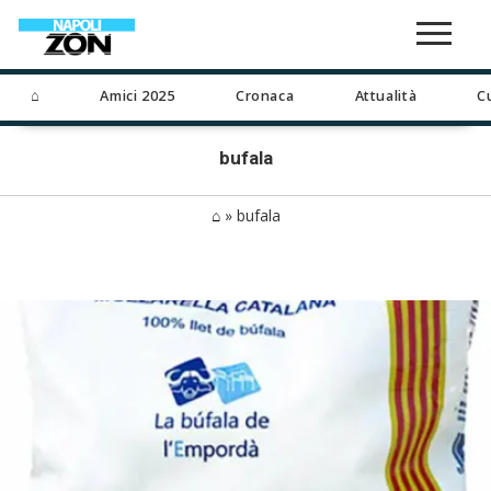
⌂
Amici 2025
Cronaca
Attualità
C
bufala
⌂
»
bufala