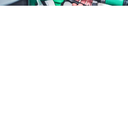
ATTUALITÀ
Benzina sconto fino al 25
agosto: cosa cambia
6 ago 2026 di Annamaria Minichino