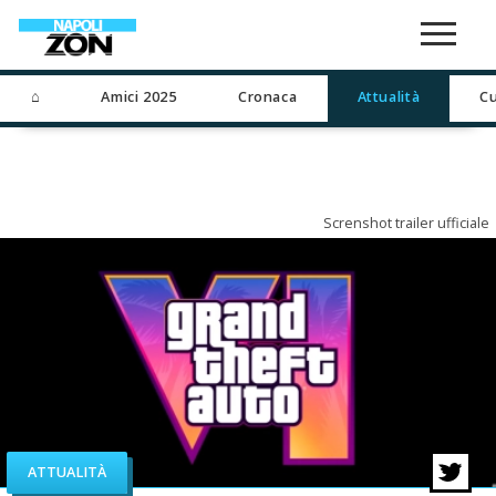
⌂
Amici 2025
Cronaca
Attualità
Cu
Screnshot trailer ufficiale
ATTUALITÀ