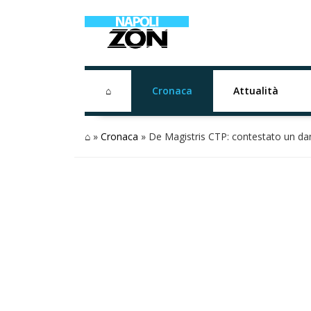
⌂
Cronaca
Attualità
⌂
»
Cronaca
»
De Magistris CTP: contestato un da