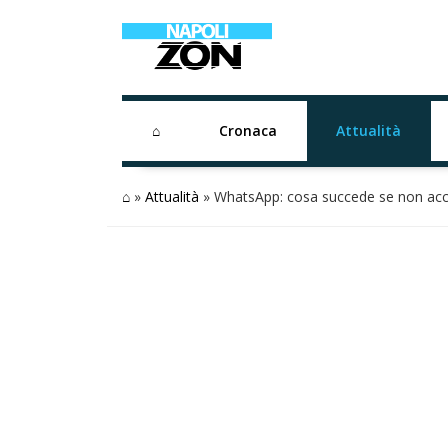
⌂
Cronaca
Attualità
⌂
»
Attualità
»
WhatsApp: cosa succede se non accett