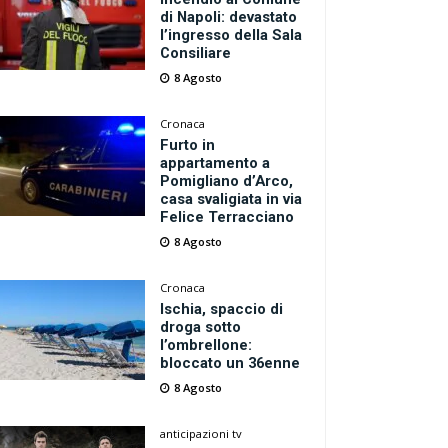
di Napoli: devastato
l’ingresso della Sala
Consiliare
8 Agosto
Cronaca
Furto in
appartamento a
Pomigliano d’Arco,
casa svaligiata in via
Felice Terracciano
8 Agosto
Cronaca
Ischia, spaccio di
droga sotto
l’ombrellone:
bloccato un 36enne
8 Agosto
anticipazioni tv