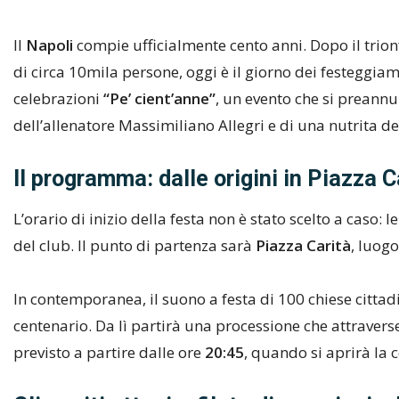
Il
Napoli
compie ufficialmente cento anni. Dopo il trionfa
di circa 10mila persone, oggi è il giorno dei festeggiamen
celebrazioni
“Pe’ cient’anne”
, un evento che si preannu
dell’allenatore Massimiliano Allegri e di una nutrita d
Il programma: dalle origini in Piazza C
L’orario di inizio della festa non è stato scelto a caso:
del club. Il punto di partenza sarà
Piazza Carità
, luogo
In contemporanea, il suono a festa di 100 chiese citta
centenario. Da lì partirà una processione che attravers
previsto a partire dalle ore
20:45
, quando si aprirà la 