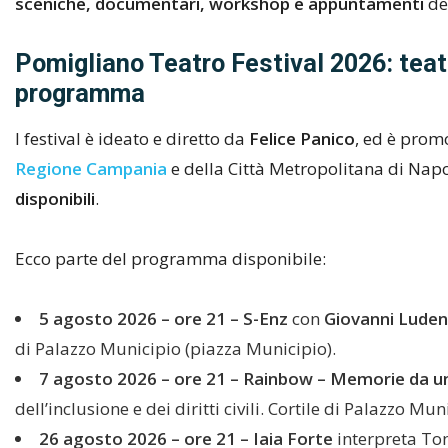
sceniche, documentari, workshop e appuntamenti
ded
Pomigliano Teatro Festival 2026: teatr
programma
l festival è ideato e diretto da
Felice Panico
, ed è prom
Regione Campania
e della Città Metropolitana di Napo
disponibili
.
Ecco parte del programma disponibile:
5 agosto 2026 – ore 21 – S-Enz
con
Giovanni Lude
di Palazzo Municipio (piazza Municipio).
7 agosto 2026 – ore 21 – Rainbow – Memorie da un
dell’inclusione e dei diritti civili. Cortile di Palazzo M
26 agosto 2026 – ore 21 – Iaia Forte
interpreta Ton