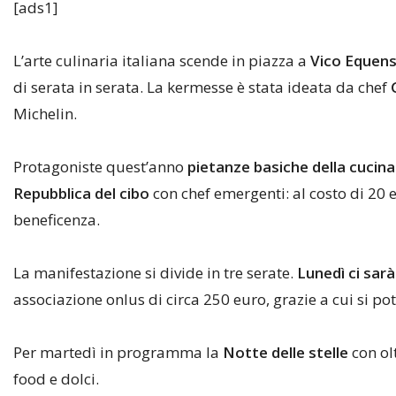
[ads1]
L’arte culinaria italiana scende in piazza a
Vico Equen
di serata in serata. La kermesse è stata ideata da chef
Michelin.
Protagoniste quest’anno
pietanze basiche della cucina i
Repubblica del cibo
con chef emergenti: al costo di 20 eu
beneficenza.
La manifestazione si divide in tre serate.
Lunedì ci sar
associazione onlus di circa 250 euro, grazie a cui si pot
Per martedì in programma la
Notte delle stelle
con olt
food e dolci.