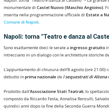
Napoli: torna “Teatro e danza al Castello” – La grande s
monumentale di
Castel Nuovo (Maschio Angioino)
. F
inserita nella programmazione ufficiale di
Estate a Na
Comune di Napoli
.
Napoli: torna “Teatro e danza al Castel
Sono esattamente dieci le serate a
ingresso gratuito
in
intrecciano in un dialogo con le architetture storiche d
L’appuntamento di chiusura dell’8 agosto (ore 21.00) ra
debutto in
prima nazionale
de
I sequestrati di Altona
d
Prodotto dall’
Associazione Stati Teatrali
, lo spettaco
composto da Riccardo Festa, Annalisa Renzulli, Salvat
quindici anni dopo la fine della Seconda Guerra Mondia