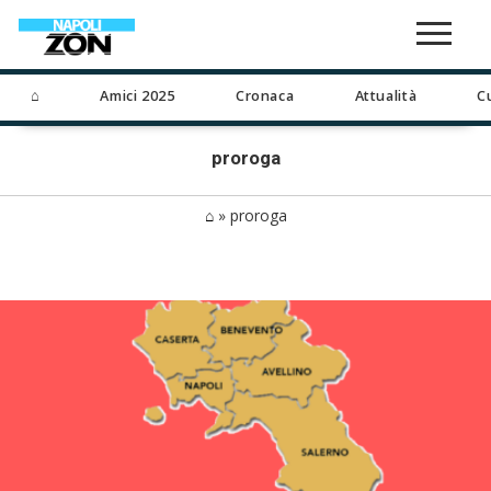
⌂
Amici 2025
Cronaca
Attualità
C
proroga
⌂
»
proroga