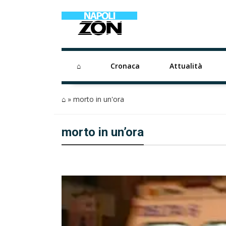
⌂
Cronaca
Attualità
⌂
»
morto in un'ora
morto in un’ora