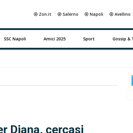
⦿ Zon.it
⦿ Salerno
⦿ Napoli
⦿ Avellino
SSC Napoli
Amici 2025
Sport
Gossip & 
er Diana, cercasi