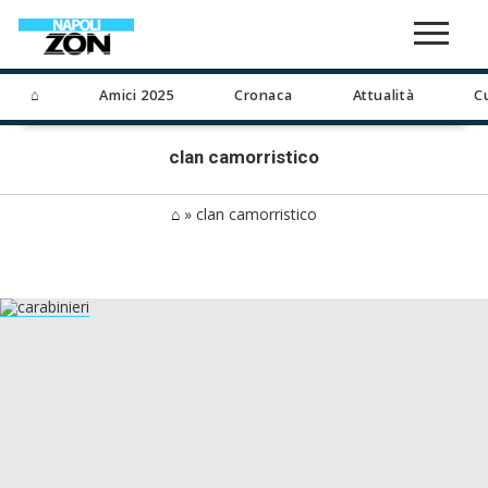
⌂
Amici 2025
Cronaca
Attualità
C
clan camorristico
⌂
»
clan camorristico