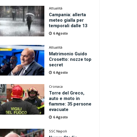
Attualità
Campania: allerta
meteo gialla per
temporali dalle 13
6 Agosto
Attualità
Matrimonio Guido
Crosetto: nozze top
secret
6 Agosto
Cronaca
Torre del Greco,
auto e moto in
fiamme: 35 persone
evacuate
6 Agosto
SSC Napoli