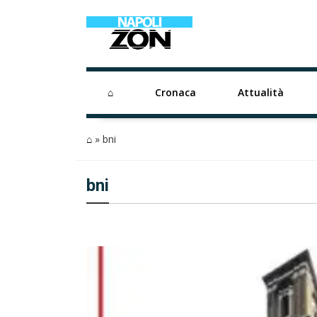
⌂
Cronaca
Attualità
⌂
»
bni
bni