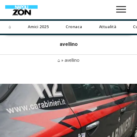
⌂
Amici 2025
Cronaca
Attualità
C
avellino
⌂
»
avellino