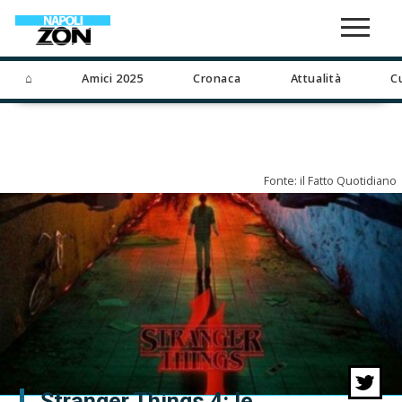
⌂
Amici 2025
Cronaca
Attualità
C
Fonte: il Fatto Quotidiano
Stranger Things 4: le