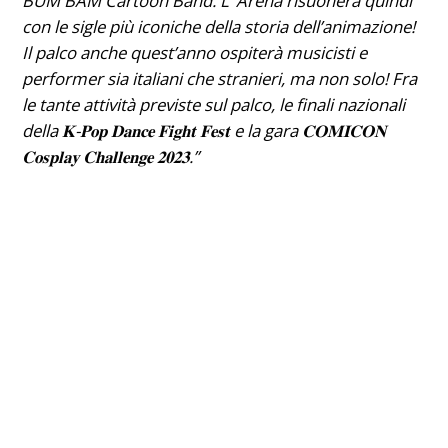
BUM BAM Cartoon Band. L’ Arena risuonerà quindi
con le sigle più iconiche della storia dell’animazione!
Il palco anche quest’anno ospiterà musicisti e
performer sia italiani che stranieri, ma non solo! Fra
le tante attività previste sul palco, le finali nazionali
della 𝐊-𝐏𝐨𝐩 𝐃𝐚𝐧𝐜𝐞 𝐅𝐢𝐠𝐡𝐭 𝐅𝐞𝐬𝐭 e la gara 𝐂𝐎𝐌𝐈𝐂𝐎𝐍
𝐂𝐨𝐬𝐩𝐥𝐚𝐲 𝐂𝐡𝐚𝐥𝐥𝐞𝐧𝐠𝐞 𝟐𝟎𝟐𝟑.”