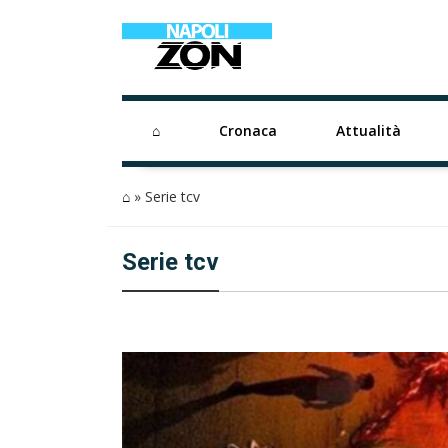
⌂
Cronaca
Attualità
⌂
»
Serie tcv
Serie tcv