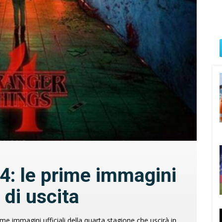
4: le prime immagini
a di uscita
ime immagini ufficiali della quarta stagione che uscirà in