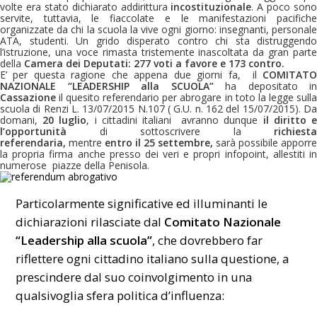
volte era stato dichiarato addirittura
incostituzionale
. A poco sono
servite, tuttavia, le fiaccolate e le manifestazioni pacifiche
organizzate da chi la scuola la vive ogni giorno: insegnanti, personale
ATA, studenti. Un grido disperato contro chi sta distruggendo
l’istruzione, una voce rimasta tristemente inascoltata da gran parte
della
Camera dei Deputati:
277 voti a favore e 173 contro.
E’ per questa ragione che appena due giorni fa, il
COMITATO
NAZIONALE “LEADERSHIP alla SCUOLA”
ha depositato in
Cassazione
il quesito referendario per abrogare in toto la legge sulla
scuola di Renzi L. 13/07/2015 N.107 ( G.U. n. 162 del 15/07/2015). Da
domani,
20 luglio
, i cittadini italiani avranno dunque
il diritto 
l’opportunità
di sottoscrivere la
richiesta
referendaria,
mentre
entro il 25 settembre,
sarà possibile apporre
la propria firma anche presso dei veri e propri infopoint, allestiti in
numerose piazze della Penisola.
Particolarmente significative ed illuminanti le
dichiarazioni rilasciate dal
Comitato Nazionale
“Leadership alla scuola”
, che dovrebbero far
riflettere ogni cittadino italiano sulla questione, a
prescindere dal suo coinvolgimento in una
qualsivoglia sfera politica d’influenza: