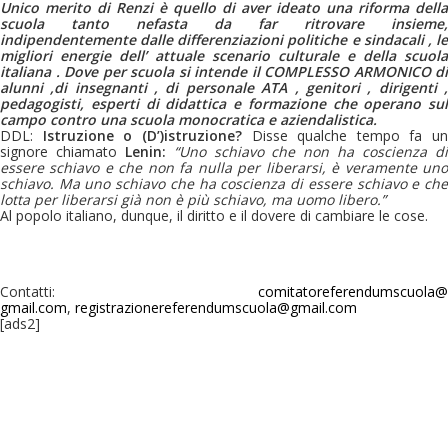
Unico merito di Renzi è quello di aver ideato una riforma della
scuola tanto nefasta da far ritrovare insieme,
indipendentemente dalle differenziazioni politiche e sindacali , le
migliori energie dell’ attuale scenario culturale e della scuola
italiana . Dove per scuola si intende il COMPLESSO ARMONICO di
alunni ,di insegnanti , di personale ATA , genitori , dirigenti ,
pedagogisti, esperti di didattica e formazione che operano sul
campo contro una scuola monocratica e aziendalistica.
DDL:
Istruzione o (D’)istruzione?
Disse qualche tempo fa un
signore chiamato
Lenin:
“Uno schiavo che non ha coscienza d
essere schiavo e che non fa nulla per liberarsi, è veramente uno
schiavo. Ma uno schiavo che ha coscienza di essere schiavo e che
lotta per liberarsi già non è più schiavo, ma uomo libero.”
Al popolo italiano, dunque, il diritto e il dovere di cambiare le cose.
Contatti:
comitatoreferendumscuola@
gmail.com
,
registrazionereferendumscuola@
gmail.com
[ads2]