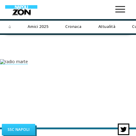
⌂
Amici 2025
Cronaca
Attualità
C
SSC NAPOLI