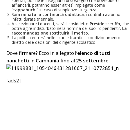
speciali, poiché le insegnanti di sostegno che dovrebbero
affiancarli, potranno esser altresì impiegate come
“
tappabuchi”
in caso di supplenze d’urgenza.
Sarà
minata la continuità didattica
; i contratti avranno
infatti durata triennale.
A selezionare i docenti, sarà il cosiddetto
Preside sceriffo
, che
potrà agire indisturbato nella nomina dei suoi “dipendenti”.
La
raccomandazione sostituirà il merito.
La politica entrerà nelle scuole tramite il condizionamento
diretto delle decisioni del dirigente scolastico.
Dove firmare? Ecco in allegato
l’elenco di tutti i
banchetti in Campania fino al 25 settembre
:
[ads2]