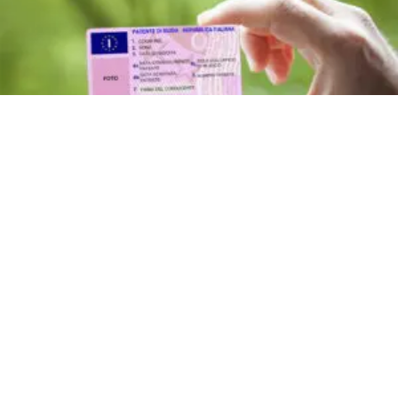
ATTUALITÀ
Nuovo Codice della Strada: multe
proporzionali, patente a 17 anni
e sorpassi a destra
9 ago 2026 di elena di crescienzo