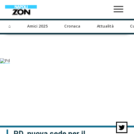
⌂
Amici 2025
Cronaca
Attualità
C
PD, nuova sede per il