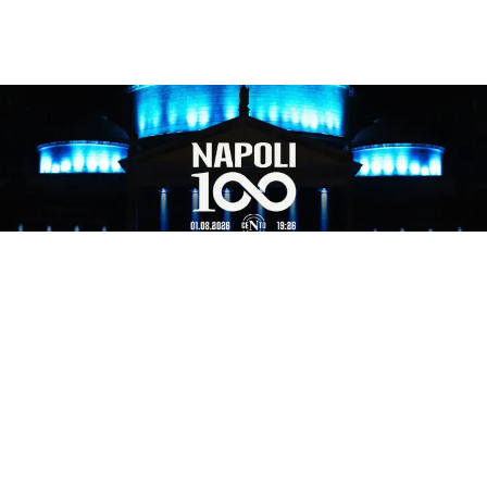
EVENTI
Festa centenario e terremoto,
Manfredi rassicura: “nessuno
stop agli eventi”