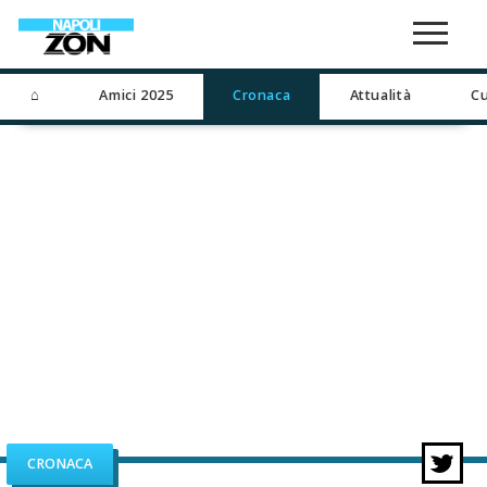
⌂
Amici 2025
Cronaca
Attualità
Cu
CRONACA