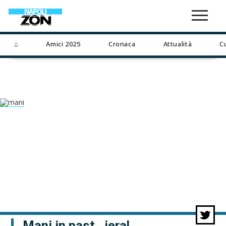
⌂
Amici 2025
Cronaca
Attualità
C
Mani in past…iera!