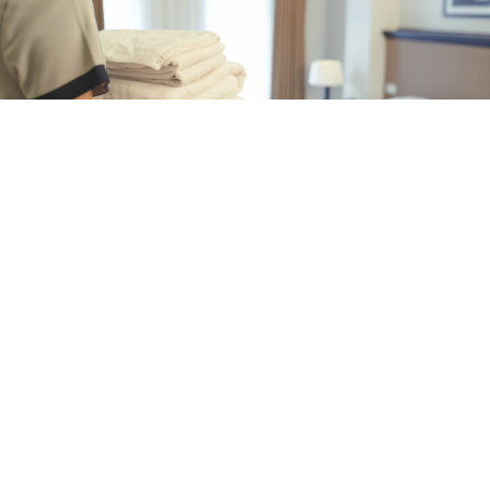
CRONACA
Tentata truffa in hotel a
Sorrento: si finge addetto alle
pulizie
8 ago 2026 di Arianna Esposito