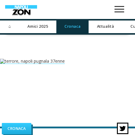
⌂
Amici 2025
Cronaca
Attualità
Cu
CRONACA