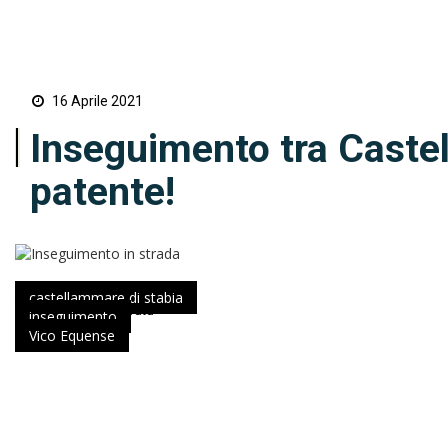
16 Aprile 2021
Inseguimento tra Castel
patente!
Annamaria Minichino
castellammare di stabia
inseguimento
Vico Equense