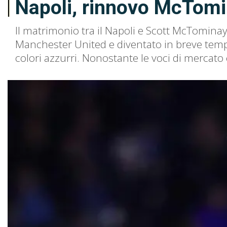
Napoli, rinnovo McTomina
Il matrimonio tra il Napoli e Scott McTominay
Manchester United e diventato in breve tempo 
colori azzurri. Nonostante le voci di mercato 