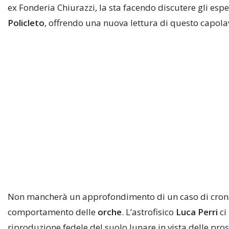
ex Fonderia Chiurazzi, la sta facendo discutere gli espe
Policleto
, offrendo una nuova lettura di questo capolav
Non mancherà un approfondimento di un caso di cronac
comportamento delle
orche
. L’astrofisico
Luca Perri
ci
riproduzione fedele del suolo lunare in vista delle pr