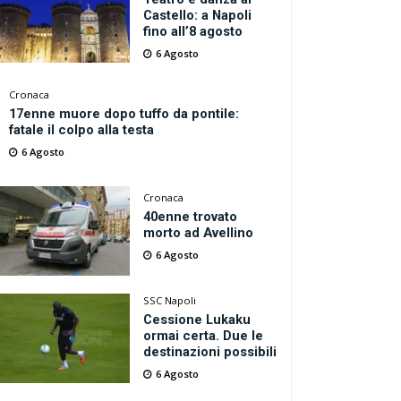
Castello: a Napoli
fino all’8 agosto
6 Agosto
Cronaca
17enne muore dopo tuffo da pontile:
fatale il colpo alla testa
6 Agosto
Cronaca
40enne trovato
morto ad Avellino
6 Agosto
SSC Napoli
Cessione Lukaku
ormai certa. Due le
destinazioni possibili
6 Agosto