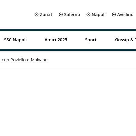
⦿ Zon.it
⦿ Salerno
⦿ Napoli
⦿ Avellino
SSC Napoli
Amici 2025
Sport
Gossip & 
ni con Poziello e Malvano