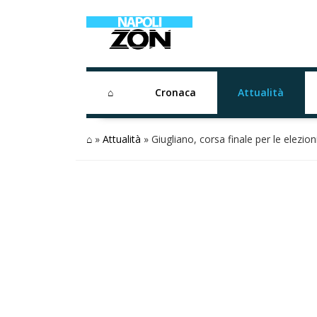
⌂
Cronaca
Attualità
⌂
»
Attualità
»
Giugliano, corsa finale per le elezio