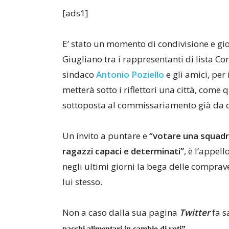
[ads1]
E’ stato un momento di condivisione e gioia
Giugliano tra i rappresentanti di lista Con
sindaco
Antonio Poziello
e gli amici, per
metterà sotto i riflettori una città, come
sottoposta al commissariamento già da 
Un invito a puntare e
“votare una squadra
ragazzi capaci e determinati”
, è l’appel
negli ultimi giorni la bega delle comprave
lui stesso.
Non a caso dalla sua pagina
Twitter
fa s
pacchi alimentari in cambio di voti”
.