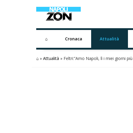
⌂
Cronaca
Attualità
⌂
»
Attualità
»
Feltri:”Amo Napoli, lì i miei giorni più