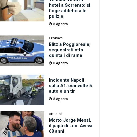
hotel a Sorrento: si
finge addetto alle
pulizie
8 Agosto
Cronaca
Blitz a Poggioreale,
sequestrati otto
quintali di rame
8 Agosto
Incidente Napoli
sulla A1: coinvolte 5
auto e un tir
8 Agosto
Attualità
Morto Jorge Messi,
il papà di Leo. Aveva
68 anni