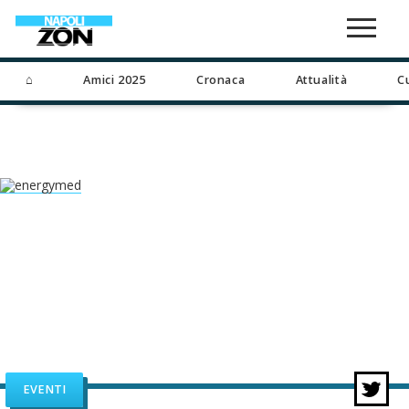
⌂
Amici 2025
Cronaca
Attualità
C
EVENTI