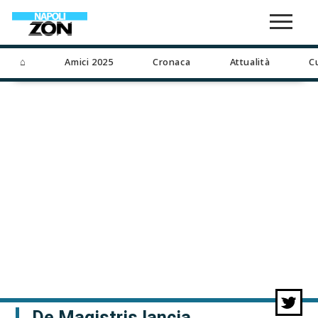
⌂
Amici 2025
Cronaca
Attualità
C
De Magistris lancia