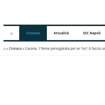
⌂
Cronaca
Attualità
SSC Napoli
⌂
»
Cronaca
»
Casoria, 17enne perseguitata per un “no”: ti faccio u