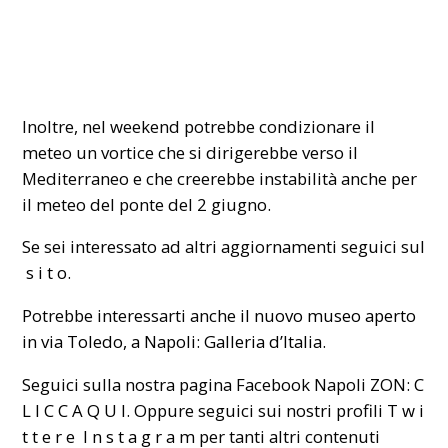
Inoltre, nel weekend potrebbe condizionare il
meteo un vortice che si dirigerebbe verso il
Mediterraneo e che creerebbe instabilità anche per
il meteo del ponte del 2 giugno.
Se sei interessato ad altri aggiornamenti seguici sul
s i t o
.
Potrebbe interessarti anche
il nuovo museo aperto
in via Toledo, a Napoli: Galleria d’Italia
.
Seguici sulla nostra pagina Facebook Napoli ZON:
C
L I C C A Q U I
. Oppure seguici sui nostri profili
T w i
t t e r
e
I n s t a g r a m
per tanti altri contenuti