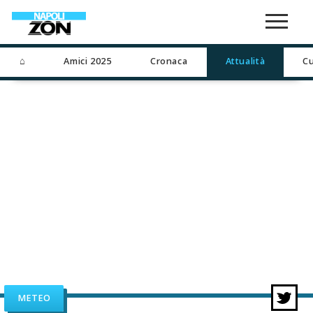
⌂
Amici 2025
Cronaca
Attualità
Cu
METEO