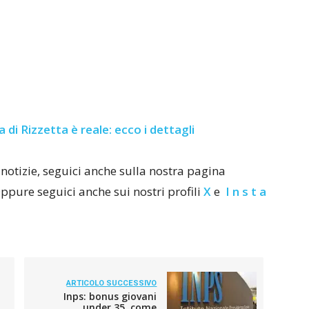
 di Rizzetta è reale: ecco i dettagli
notizie, seguici anche sulla nostra pagina
Oppure seguici anche sui nostri profili
X
e
I n s t a
ARTICOLO SUCCESSIVO
Inps: bonus giovani
under 35, come