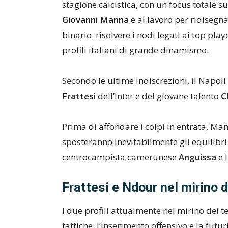
stagione calcistica, con un focus totale s
Giovanni Manna
è al lavoro per ridiseg
binario: risolvere i nodi legati ai top pla
profili italiani di grande dinamismo.
Secondo le ultime indiscrezioni, il Napol
Frattesi
dell’Inter e del giovane talento
C
Prima di affondare i colpi in entrata, Man
sposteranno inevitabilmente gli equilibri 
centrocampista camerunese
Anguissa
e 
Frattesi e Ndour nel mirino d
I due profili attualmente nel mirino dei 
tattiche: l’inserimento offensivo e la futuri