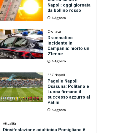
Napoli: oggi giornata
da bollino rosso
6 Agosto
Cronaca
Drammatico
incidente in
Campania: morto un
21enne
6 Agosto
SSC Napoli
Pagelle Napoli-
Osasuna: Politano e
Lucca firmano il
successo azzurro al
Patini
5 Agosto
Attualità
Dinsifestazione adulticida Pomigliano 6