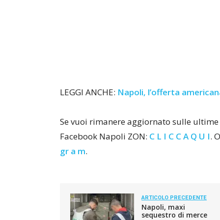
LEGGI ANCHE:
Napoli, l’offerta americana
Se vuoi rimanere aggiornato sulle ultime 
Facebook Napoli ZON:
C L I C C A Q U I
. 
gr a m
.
ARTICOLO PRECEDENTE
Napoli, maxi
sequestro di merce