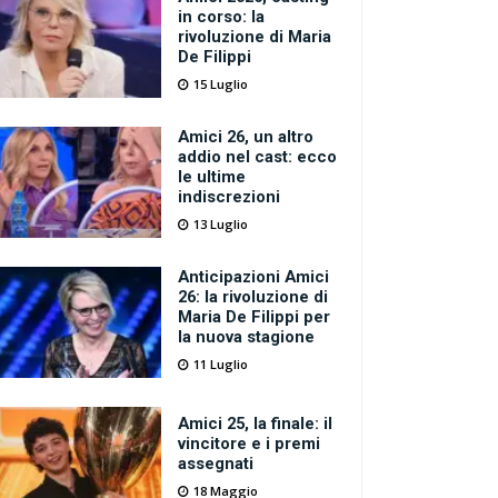
in corso: la
rivoluzione di Maria
De Filippi
15 Luglio
Amici 26, un altro
addio nel cast: ecco
le ultime
indiscrezioni
13 Luglio
Anticipazioni Amici
26: la rivoluzione di
Maria De Filippi per
la nuova stagione
11 Luglio
Amici 25, la finale: il
vincitore e i premi
assegnati
18 Maggio