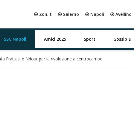
⦿ Zon.it
⦿ Salerno
⦿ Napoli
⦿ Avellino
SSC Napoli
Amici 2025
Sport
Gossip & 
a Frattesi e Ndour per la rivoluzione a centrocampo