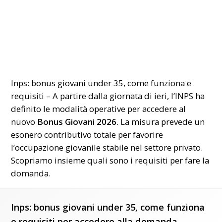
Inps: bonus giovani under 35, come funziona e
requisiti – A partire dalla giornata di ieri, l’INPS ha
definito le modalità operative per accedere al
nuovo
Bonus Giovani 2026
. La misura prevede un
esonero contributivo totale per favorire
l’occupazione giovanile stabile nel settore privato.
Scopriamo insieme quali sono i requisiti per fare la
domanda.
Inps: bonus giovani under 35, come funziona
e requisiti per accedere alla domanda