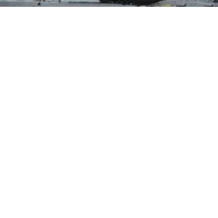
CRONACA
Castellabate, incidente sulla Via
del Mare: 27enne in ospedale
8 ago 2026 di elena di crescienzo