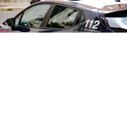
CRONACA
Tragedia in Campania, 42enne
trovato senza vita nel suo
appartamento
7 ago 2026 di elena di crescienzo