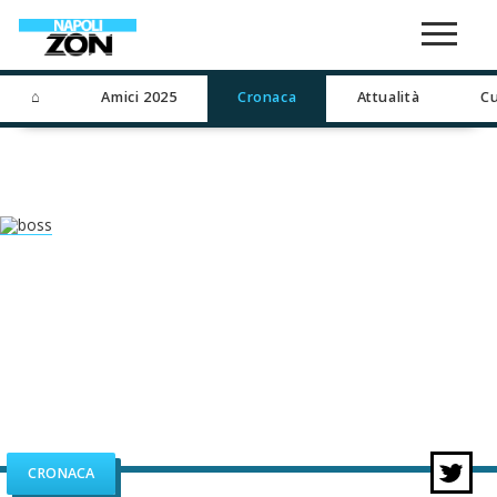
⌂
Amici 2025
Cronaca
Attualità
Cu
CRONACA