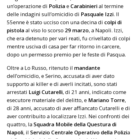
un’operazione di
Polizia
e
Carabinieri
al termine
delle indagini sull’omicidio di
Pasquale Izzi
. Il
55enne è stato ucciso con una decina di
colpi di
pistola
al viso lo scorso
29 marzo
, a Napoli. Izzi,
che era detenuto per vari reati, fu crivellato di colpi
mentre usciva di casa per far ritorno in carcere,
dopo un permesso premio per le feste di Pasqua.
Oltre a Lo Russo, ritenuto il
mandante
dell’omicidio, e Serino, accusata di aver dato
supporto ai killer e di averli incitati, sono stati
arrestati
Luigi Cutarelli
, di 21 anni, indicato come
esecutore materiale del delitto, e
Mariano Torre
,
di 28 anni, accusato di aver affiancato Cutarelli e di
aver contribuito a localizzare Izzi. Nei confronti dei
quattro, la
Squadra Mobile della Questura di
Napoli
, il
Servizio Centrale Operativo della Polizi
a