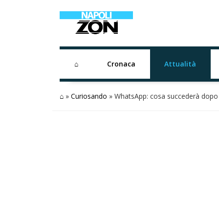
⌂
Cronaca
Attualità
⌂
»
Curiosando
»
WhatsApp: cosa succederà dopo 