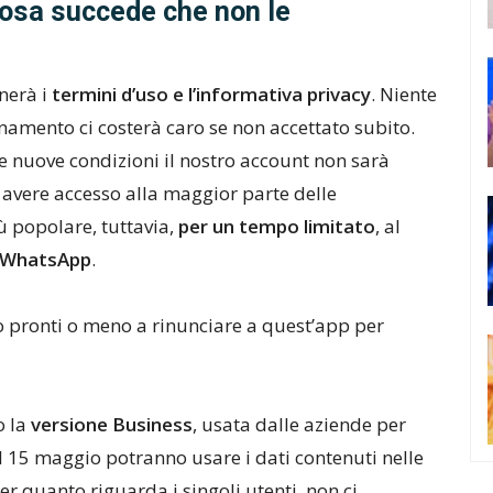
 Cosa succede che non le
nerà i
termini d’uso e l’informativa privacy
. Niente
namento ci costerà caro se non accettato subito.
e nuove condizioni il nostro account non sarà
 avere accesso alla maggior parte delle
ù popolare, tuttavia,
per un tempo limitato
, al
e WhatsApp
.
o pronti o meno a rinunciare a quest’app per
 la
versione Business
, usata dalle aziende per
dal 15 maggio potranno usare i dati contenuti nelle
Per quanto riguarda i singoli utenti, non ci