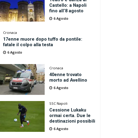
Castello: a Napoli
fino all’8 agosto
6 Agosto
Cronaca
17enne muore dopo tuffo da pontile:
fatale il colpo alla testa
6 Agosto
Cronaca
40enne trovato
morto ad Avellino
6 Agosto
SSC Napoli
Cessione Lukaku
ormai certa. Due le
destinazioni possibili
6 Agosto