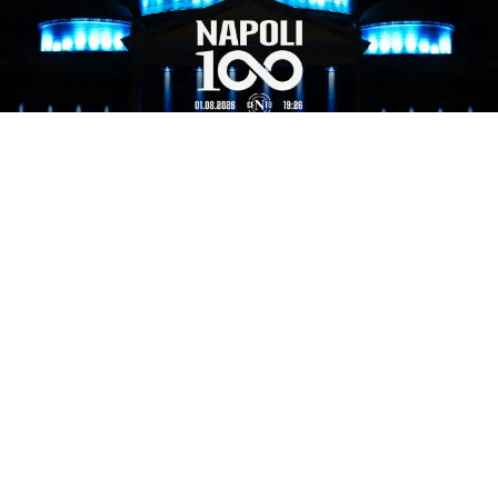
EVENTI
Festa centenario e terremoto,
Manfredi rassicura: “nessuno
stop agli eventi”
1 ago 2026 di Marcello Framondi