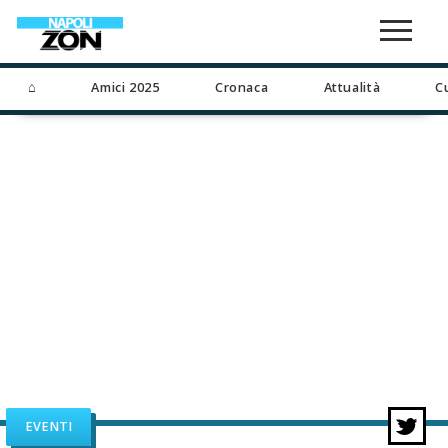
⌂
Amici 2025
Cronaca
Attualità
C
EVENTI